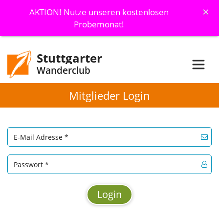
×
AKTION! Nutze unseren kostenlosen
Probemonat!
Stuttgarter
Wanderclub
Mitglieder Login