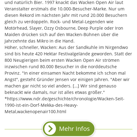
und natürlich Bier. 1997 knackt das Wacken Open Air laut
Veranstalter erstmals die 10.000-Besucher-Marke. Nur um
diesen Rekord im nächsten Jahr mit rund 20.000 Besuchern
gleich zu verdoppeln. Rock- und Metal-Legenden wie
Motörhead, Slayer, Ozzy Osbourne, Deep Purple oder Iron
Maiden drücken sich auf den Wacken-Bühnen über die
Jahrzehnte das Mikro in die Hand.
Höher, schneller, Wacken: Aus der Sandkuhle im Nirgendwo
sind bis heute 420 Hektar Festivalgelände geworden. Statt der
800 Neugierigen beim ersten Wacken Open Air strömen
inzwischen rund 80.000 Besucher in die norddeutsche
Provinz. "In einer einsamen Nacht bekomme ich schon mal
Angst", gesteht Gründer Jensen vor einigen Jahren. "Aber wir
machen gar nicht so viel anders. […] Wir sind genauso
beknackt wie damals, nur ist alles etwas größer."
*https://www.ndr.de/geschichte/chronologie/Wacken-Seit-
1990-ist-ein-Dorf-Mekka-des-Heavy-
Metal,wackenopenair100.html
Mehr Infos