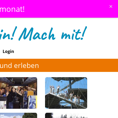
×
emonat!
Login
und erleben