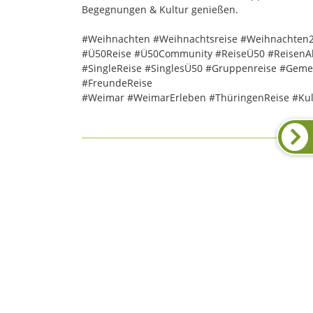
Begegnungen & Kultur genießen.
#Weihnachten #Weihnachtsreise #Weihnachten20
#Ü50Reise #Ü50Community #ReiseÜ50 #ReisenAb
#SingleReise #SinglesÜ50 #Gruppenreise #Geme
#FreundeReise
#Weimar #WeimarErleben #ThüringenReise #Kul