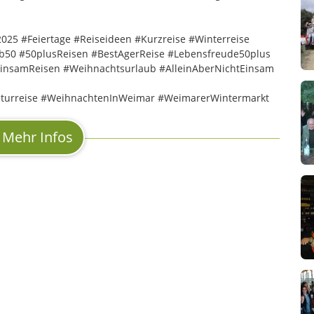
25 #Feiertage #Reiseideen #Kurzreise #Winterreise
50 #50plusReisen #BestAgerReise #Lebensfreude50plus
insamReisen #Weihnachtsurlaub #AlleinAberNichtEinsam
turreise #WeihnachtenInWeimar #WeimarerWintermarkt
Mehr Infos